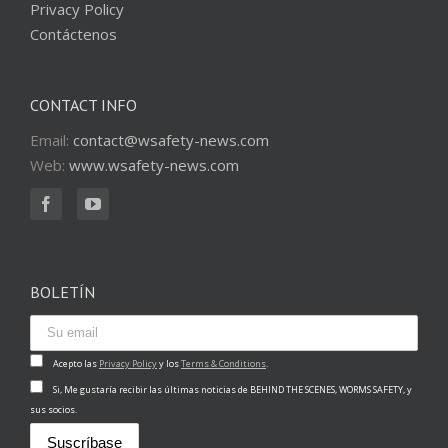
Privacy Policy
Contáctenos
CONTACT INFO
Email:
contact@wsafety-news.com
Web:
www.wsafety-news.com
BOLETÍN
Acepto las
Privacy Policy
y los
Terms & Conditions
.
Si, Me gustaría recibir las últimas noticias de BEHIND THE SCENES, WORMS SAFETY, y
sus socios.