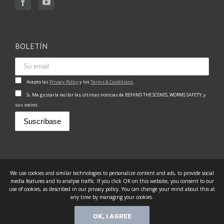
BOLETÍN
Acepto las
Privacy Policy
y los
Terms & Conditions
.
Si, Me gustaría recibir las últimas noticias de BEHIND THE SCENES, WORMS SAFETY, y
sus socios.
We use cookies and similar technologies to personalize content and ads, to provide social
media features and to analyse traffic. If you click OK on this website, you consent to our
use of cookies, as described in our privacy policy. You can change your mind about this at
any time by managing your cookies.
© Copyright 2017 - © Behind The Scenes. All Rights Reserved.
OK, I AGREE